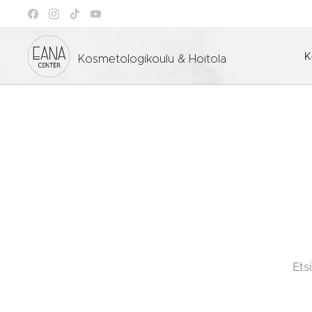
K
Kosmetologikoulu & Hoitola
Ets