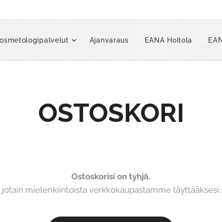
osmetologipalvelut
Ajanvaraus
EANA Hoitola
EAN
OSTOSKORI
Ostoskorisi on tyhjä.
i jotain mielenkiintoista verkkokaupastamme täyttääksesi 