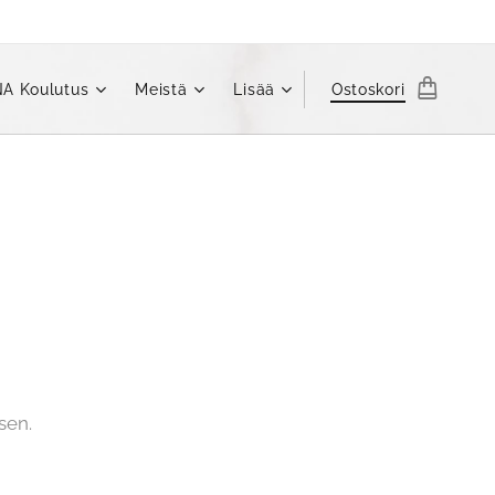
A Koulutus
Meistä
Lisää
Ostoskori
sen.