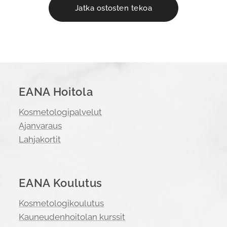
Jatka ostosten tekoa
EANA Hoitola
Kosmetologipalvelut
Ajanvaraus
Lahjakortit
EANA Koulutus
Kosmetologikoulutus
Kauneudenhoitolan kurssit