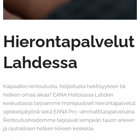
Hierontapalvelut
Lahdessa
Kaipaatko rentoutusta, helpotusta hektisyyteen tai
hetken omaa aikaa? EANA Hoitolassa Lahden
keskustassa tarjoamme monipuoliset hierontapalvelut
opiskelijatyönä sekä EANA Pro -ammattilaispalveluina.
Rentoutushoidomme tarjoavat lempeän tauon arkeen
ja rauhallisen hetken kiireen keskelle.