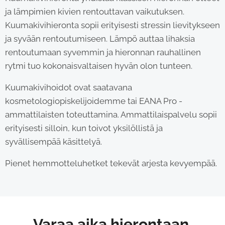
ja lämpimien kivien rentouttavan vaikutuksen.
Kuumakivihieronta sopii erityisesti stressin lievitykseen
ja syvään rentoutumiseen. Lämpö auttaa lihaksia
rentoutumaan syvemmin ja hieronnan rauhallinen
rytmi tuo kokonaisvaltaisen hyvän olon tunteen.
Kuumakivihoidot ovat saatavana
kosmetologiopiskelijoidemme tai EANA Pro -
ammattilaisten toteuttamina. Ammattilaispalvelu sopii
erityisesti silloin, kun toivot yksilöllistä ja
syvällisempää käsittelyä.
Pienet hemmotteluhetket tekevät arjesta kevyempää.
Varaa aika hierontaan