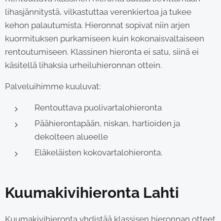
lihasjännitystä, vilkastuttaa verenkiertoa ja tukee
kehon palautumista. Hieronnat sopivat niin arjen
kuormituksen purkamiseen kuin kokonaisvaltaiseen
rentoutumiseen. Klassinen hieronta ei satu, siinä ei
käsitellä lihaksia urheiluhieronnan ottein.
Palveluihimme kuuluvat:
Rentouttava puolivartalohieronta
Päähierontapään, niskan, hartioiden ja
dekolteen alueelle
Eläkeläisten kokovartalohieronta.
Kuumakivihieronta Lahti
Kuumakivihieronta yhdistää klassisen hieronnan otteet