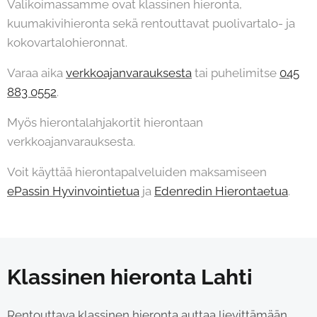
Valikoimassamme ovat klassinen hieronta,
kuumakivihieronta sekä rentouttavat puolivartalo- ja
kokovartalohieronnat.
Varaa aika
verkkoajanvarauksesta
tai puhelimitse
045
883 0552
.
Myös hierontalahjakortit hierontaan
verkkoajanvarauksesta.
Voit käyttää hierontapalveluiden maksamiseen
ePassin Hyvinvointietua
ja
Edenredin Hierontaetua
.
Klassinen hieronta Lahti
Rentouttava klassinen hieronta auttaa lievittämään