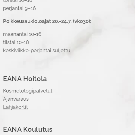
torstai 10–18
perjantai 9–16
Poikkeusaukioloajat 20.-24.7. (vko30):
maanantai 10-16
tiistai 10-18
keskiviikko-perjantai suljettu
EANA Hoitola
Kosmetologipalvelut
Ajanvaraus
Lahjakortit
EANA Koulutus