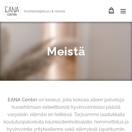
Kosmetologikoulu & Hoitola
Meistä
EANA Center
on keskus, joka kokoaa alleen palveluja
huolehtimaan esteettisestä hyvinvoinnistasi päästä
varpaisiin, elämäsi eri hetkissä. Tarjoamme laadukkaita
koulutuspalveluita kauneudenhoitoalalle, hemmottelua ja
hyvinvointia yrityksellenne sekä elämyksiä tapahtumiin.