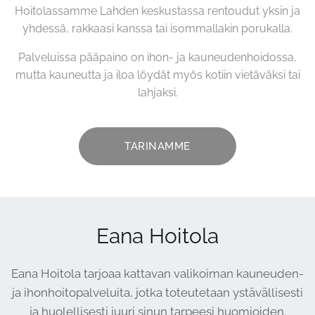
Hoitolassamme Lahden keskustassa rentoudut yksin ja
yhdessä, rakkaasi kanssa tai isommallakin porukalla.
Palveluissa pääpaino on ihon- ja kauneudenhoidossa,
mutta kauneutta ja iloa löydät myös kotiin vietäväksi tai
lahjaksi.
TARINAMME
Eana Hoitola
Eana Hoitola tarjoaa kattavan valikoiman kauneuden-
ja ihonhoitopalveluita, jotka toteutetaan ystävällisesti
ja huolellisesti juuri sinun tarpeesi huomioiden.