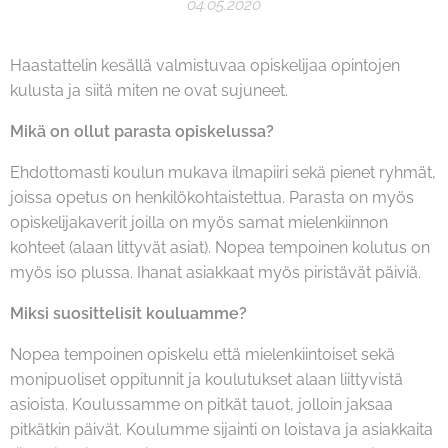
04.05.2020
Haastattelin kesällä valmistuvaa opiskelijaa opintojen
kulusta ja siitä miten ne ovat sujuneet.
Mikä on ollut parasta opiskelussa?
Ehdottomasti koulun mukava ilmapiiri sekä pienet ryhmät,
joissa opetus on henkilökohtaistettua. Parasta on myös
opiskelijakaverit joilla on myös samat mielenkiinnon
kohteet (alaan littyvät asiat). Nopea tempoinen kolutus on
myös iso plussa. Ihanat asiakkaat myös piristävät päiviä.
Miksi suosittelisit kouluamme?
Nopea tempoinen opiskelu että mielenkiintoiset sekä
monipuoliset oppitunnit ja koulutukset alaan liittyvistä
asioista. Koulussamme on pitkät tauot, jolloin jaksaa
pitkätkin päivät. Koulumme sijainti on loistava ja asiakkaita