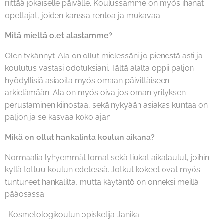
riittää jokaiselle päivälle. Koulussamme on myös ihanat
opettajat, joiden kanssa rentoa ja mukavaa.
Mitä mieltä olet alastamme?
Olen tykännyt. Ala on ollut mielessäni jo pienestä asti ja
koulutus vastasi odotuksiani. Tältä alalta oppii paljon
hyödyllisiä asiaoita myös omaan päivittäiseen
arkielämään. Ala on myös oiva jos oman yrityksen
perustaminen kiinostaa, sekä nykyään asiakas kuntaa on
paljon ja se kasvaa koko ajan.
Mikä on ollut hankalinta koulun aikana?
Normaalia lyhyemmät lomat sekä tiukat aikataulut, joihin
kyllä tottuu koulun edetessä. Jotkut kokeet ovat myös
tuntuneet hankalilta, mutta käytäntö on onneksi meillä
pääosassa.
-Kosmetologikoulun opiskelija Janika