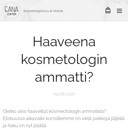
Kosmetologikoulu & Hoitola
Haaveena
kosmetologin
ammatti?
04.08.2020
Oletko aina haaveillut kosmeotologin ammatista?
Elokuussa alkavalle kurssillemme on vielä paikkoja jäljellä
ja haku on nyt päällä.