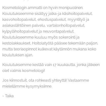
Kosmetologin ammatti on hyvin monipuolinen.
Koulutukseemme sisältyy jalka-ja käsihoitopalvelut,
kasvohoitopalvelut, ehostuspalvelut, myyntityö ja
asiakaslähtöinen palvelu, vartalonhoitopalvelut,
kylpylähoitopalvelut ja neuvontapalvelut.
Koulutukseemme kuuluu myös sokerointi ja
kestolakkaukset. Hoitolatyötä pääsee tekemään paljon,
mutta teoriaopinnot kulkevat käytännön mukana koko
koulutuksen ajan.
Koulutuksemme kestää vain 17 kuukautta, jonka jälkeen
olet valmis kosmetologi!
Jos kiinnostuit, ota rohkeasti yhteyttä! Vastaamme
mielellämme kysymyksiinne.
- Taika