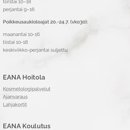
torstai 10–18
perjantai 9–16
Poikkeusaukioloajat 20.-24.7. (vko30):
maanantai 10-16
tiistai 10-18
keskiviikko-perjantai suljettu
EANA Hoitola
Kosmetologipalvelut
Ajanvaraus
Lahjakortit
EANA Koulutus