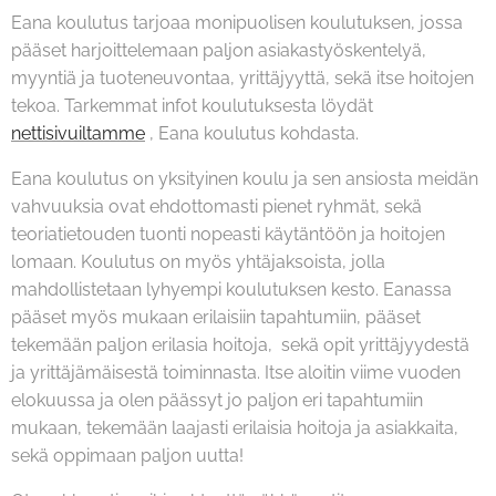
Eana koulutus tarjoaa monipuolisen koulutuksen, jossa
pääset harjoittelemaan paljon asiakastyöskentelyä,
myyntiä ja tuoteneuvontaa, yrittäjyyttä, sekä itse hoitojen
tekoa. Tarkemmat infot koulutuksesta löydät
nettisivuiltamme
, Eana koulutus kohdasta.
Eana koulutus on yksityinen koulu ja sen ansiosta meidän
vahvuuksia ovat ehdottomasti pienet ryhmät, sekä
teoriatietouden tuonti nopeasti käytäntöön ja hoitojen
lomaan. Koulutus on myös yhtäjaksoista, jolla
mahdollistetaan lyhyempi koulutuksen kesto. Eanassa
pääset myös mukaan erilaisiin tapahtumiin, pääset
tekemään paljon erilasia hoitoja, sekä opit yrittäjyydestä
ja yrittäjämäisestä toiminnasta. Itse aloitin viime vuoden
elokuussa ja olen päässyt jo paljon eri tapahtumiin
mukaan, tekemään laajasti erilaisia hoitoja ja asiakkaita,
sekä oppimaan paljon uutta!