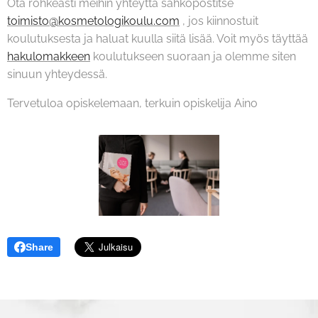
Ota rohkeasti meihin yhteyttä sähköpostitse
toimisto@kosmetologikoulu.com
, jos kiinnostuit
koulutuksesta ja haluat kuulla siitä lisää. Voit myös täyttää
hakulomakkeen
koulutukseen suoraan ja olemme siten
sinuun yhteydessä.
Tervetuloa opiskelemaan, terkuin opiskelija Aino
Share