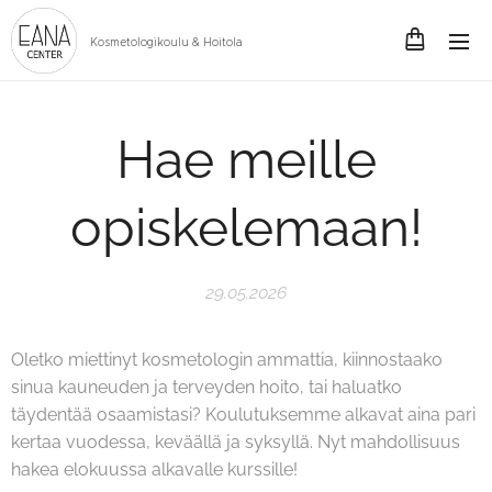
Kosmetologikoulu & Hoitola
Hae meille
opiskelemaan!
29.05.2026
Oletko miettinyt kosmetologin ammattia, kiinnostaako
sinua kauneuden ja terveyden hoito, tai haluatko
täydentää osaamistasi? Koulutuksemme alkavat aina pari
kertaa vuodessa, keväällä ja syksyllä. Nyt mahdollisuus
hakea elokuussa alkavalle kurssille!