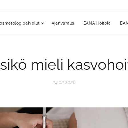
osmetologipalvelut
Ajanvaraus
EANA Hoitola
EAN
sikö mieli kasvoho
24.02.2026