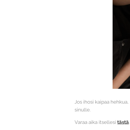
Jos ihosi kaipaa hehkua,
sinulle.
Varaa aika itsellesi
tästä