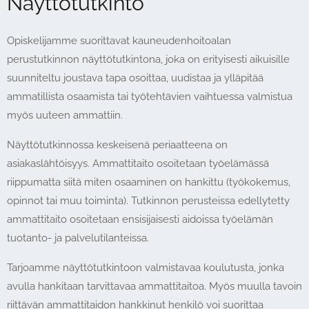
Näyttötutkinto
Opiskelijamme suorittavat kauneudenhoitoalan
perustutkinnon näyttötutkintona
, joka on erityisesti aikuisille
suunniteltu joustava tapa osoittaa, uudistaa ja ylläpitää
ammatillista osaamista tai työtehtävien vaihtuessa valmistua
myös uuteen ammattiin.
Näyttötutkinnossa keskeisenä periaatteena on
asiakaslähtöisyys. Ammattitaito osoitetaan työelämässä
riippumatta siitä miten osaaminen on hankittu (työkokemus,
opinnot tai muu toiminta). Tutkinnon perusteissa edellytetty
ammattitaito osoitetaan ensisijaisesti aidoissa työelämän
tuotanto- ja palvelutilanteissa.
Tarjoamme näyttötutkintoon valmistavaa koulutusta, jonka
avulla hankitaan tarvittavaa ammattitaitoa. Myös muulla tavoin
riittävän ammattitaidon hankkinut henkilö voi suorittaa