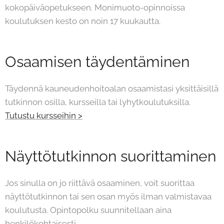
kokopäiväopetukseen. Monimuoto-opinnoissa
koulutuksen kesto on noin 17 kuukautta.
Osaamisen täydentäminen
Täydennä kauneudenhoitoalan osaamistasi yksittäisillä
tutkinnon osilla, kursseilla tai lyhytkoulutuksilla.
Tutustu kursseihin >
Näyttötutkinnon suorittaminen
Jos sinulla on jo riittävä osaaminen, voit suorittaa
näyttötutkinnon tai sen osan myös ilman valmistavaa
koulutusta. Opintopolku suunnitellaan aina
henkilökohtaisesti.