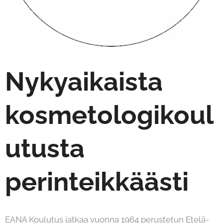
Nykyaikaista
kosmetologikoul
utusta
perinteikkäästi
EANA Koulutus jatkaa vuonna 1964 perustetun Etelä-