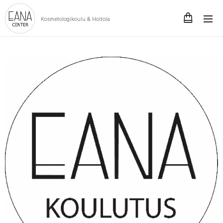
Kosmetologikoulu & Hoitola