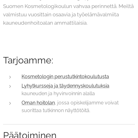
Suomen Kosmetologikoulun vahvaa perinnettä. Meiltä
valmistuu vuosittain osaavia ja työelämävalmiita
kauneudenhoitoalan ammattilaisia.
Tarjoamme:
Kosmetologin perustutkintokoulutusta
Lyhytkursseja ja täydennyskoulutuksia
kauneuden ja hyvinvoinnin alalla
Oman hoitolan
, jossa opiskelijamme voivat
suorittaa tutkinnon näyttötöitä.
Päätoiminen